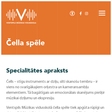
Čella spēle
Specialitātes apraksts
Čells – stīgu instruments ar dziļu, silti skanošu tembru – ir
viens no svarīgākajiem orķestra un kameransambļu
elementiem. Tā bagātīgais un emocionālais skanējums piešķir
mūzikai dziļumu un ekspresiju.
Ventspils Mūzikas vidusskolā čella spēle tiek apgūta rūpīgi un