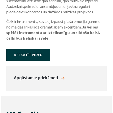
sistemātiski, attīstot gan tehniku, gan muzikālo izpratni.
Audzēkņi spēlē solo, ansambļos un orķestrī, regulāri
piedaloties koncertos un dažādos mūzikas projektos.
Čells ir instruments, kas ļauj izpaust plašu emociju gammu –
no maigas lirikas līdz dramatiskiem akcentiem.
Ja vēlies
spēlēt instrumentu ar izteiksmīgu un sildošu balsi,
čells būs lieliska izvēle.
APSKATĪT VIDEO
Apgūstamie priekšmeti