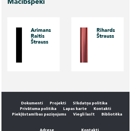
Mācībspēki
Arimans
Rihards
Raitis
Štrauss
Štrauss
Dokumenti
Projekti
Sīkdatņu politika
Privātuma politika
Lapas karte
Kontakti
Piekļūstamības paziņojums
Viegli lasīt
Bibliotēka
Adrese
Kontakti