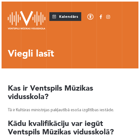
Kalendārs
Viegli lasīt
Kas ir Ventspils Mūzikas
vidusskola?
Tā ir Kultūras ministrijas pakļautībā esoša izglītības iestāde.
Kādu kvalifikāciju var iegūt
Ventspils Mūzikas vidusskolā?