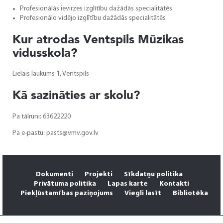
Profesionālās ievirzes izglītību dažādās specialitātēs
Profesionālo vidējo izglītību dažādās specialitātēs
Kur atrodas Ventspils Mūzikas
vidusskola?
Lielais laukums 1, Ventspils
Kā sazināties ar skolu?
Pa tālruni: 63622220
Pa e-pastu:
pasts@vmv.gov.lv
Dokumenti
Projekti
Sīkdatņu politika
Privātuma politika
Lapas karte
Kontakti
Piekļūstamības paziņojums
Viegli lasīt
Bibliotēka
Adrese
Kontakti