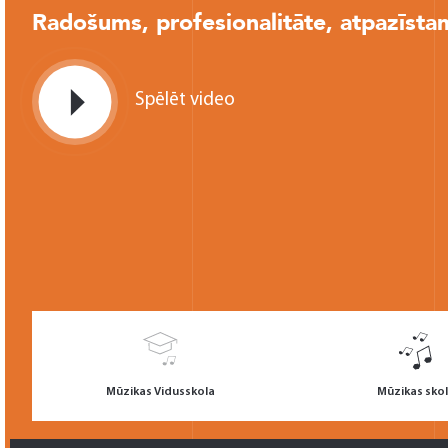
Radošums, profesionalitāte, atpazīsta
Spēlēt video
Mūzikas Vidusskola
Mūzikas sko