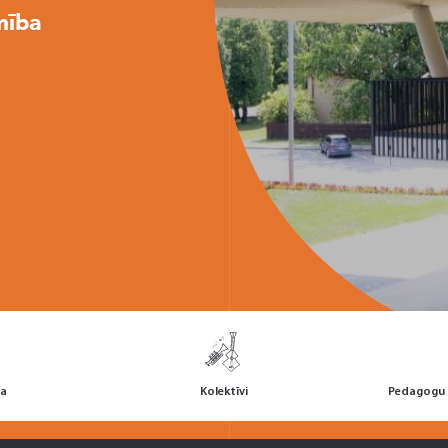
mība
la
Kolektīvi
Pedagogu p