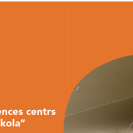
ences centrs
skola”