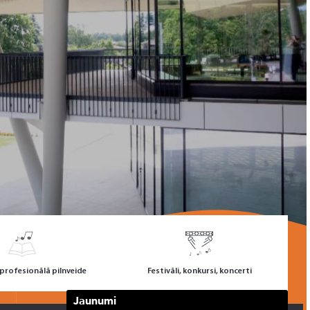
rofesionālā pilnveide
Festivāli, konkursi, koncerti
Jaunumi