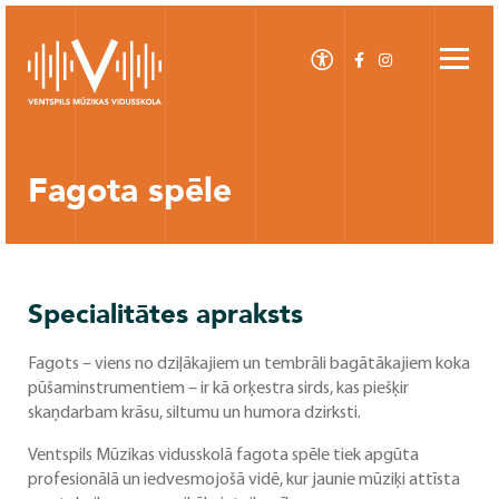
Fagota spēle
Specialitātes apraksts
Fagots – viens no dziļākajiem un tembrāli bagātākajiem koka
pūšaminstrumentiem – ir kā orķestra sirds, kas piešķir
skaņdarbam krāsu, siltumu un humora dzirksti.
Ventspils Mūzikas vidusskolā fagota spēle tiek apgūta
profesionālā un iedvesmojošā vidē, kur jaunie mūziķi attīsta