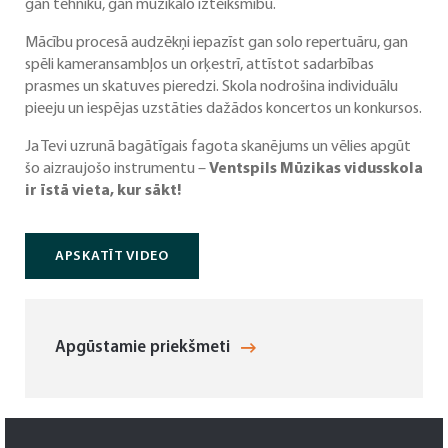
gan tehniku, gan muzikālo izteiksmību.
Mācību procesā audzēkņi iepazīst gan solo repertuāru, gan
spēli kameransambļos un orķestrī, attīstot sadarbības
prasmes un skatuves pieredzi. Skola nodrošina individuālu
pieeju un iespējas uzstāties dažādos koncertos un konkursos.
Ja Tevi uzrunā bagātīgais fagota skanējums un vēlies apgūt
šo aizraujošo instrumentu –
Ventspils Mūzikas vidusskola
ir īstā vieta, kur sākt!
APSKATĪT VIDEO
Apgūstamie priekšmeti