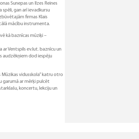
onas Sunepas un Ilzes Reines
spēli, gan arī ievadkursu
uzbūvētajām firmas Klais
itālā mācību instrumenta.
īvē kā baznīcas mūziķi –
 ar Ventspils ev.lut. baznīcu un
las audzēkņiem dod iespēju
 Mūzikas vidusskola” katru otro
enu garumā ar mērķi pulcēt
tarklašu, koncertu, lekciju un