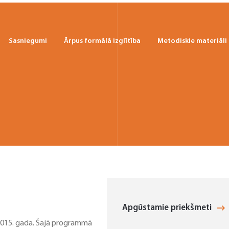
Sasniegumi
Ārpus formālā izglītība
Metodiskie materiāli
Apgūstamie priekšmeti
 2015. gada. Šajā programmā