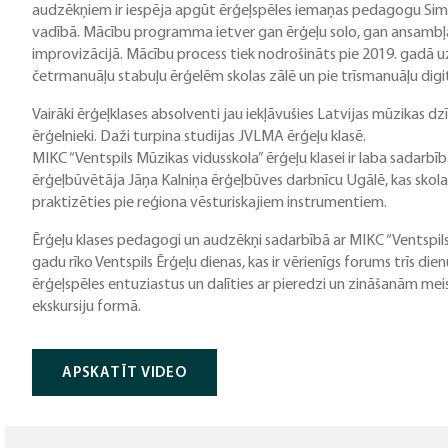
audzēkņiem ir iespēja apgūt ērģeļspēles iemaņas pedagogu Sim
vadībā. Mācību programma ietver gan ērģeļu solo, gan ansambļa 
improvizācijā. Mācību process tiek nodrošināts pie 2019. gadā 
četrmanuāļu stabuļu ērģelēm skolas zālē un pie trīsmanuāļu dig
Vairāki ērģeļklases absolventi jau iekļāvušies Latvijas mūzikas dz
ērģelnieki. Daži turpina studijas JVLMA ērģeļu klasē.
MIKC “Ventspils Mūzikas vidusskola” ērģeļu klasei ir laba sadarbība
ērģeļbūvētāja Jāņa Kalniņa ērģeļbūves darbnīcu Ugālē, kas sko
praktizēties pie reģiona vēsturiskajiem instrumentiem.
Ērģeļu klases pedagogi un audzēkņi sadarbībā ar MIKC “Ventspils
gadu rīko Ventspils Ērģeļu dienas, kas ir vērienīgs forums trīs di
ērģeļspēles entuziastus un dalīties ar pieredzi un zināšanām meis
ekskursiju formā.
APSKATĪT VIDEO