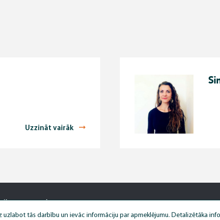
Si
Uzzināt vairāk
tika
Lapas karte
liotēka
z uzlabot tās darbību un ievāc informāciju par apmeklējumu. Detalizētāka in