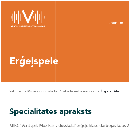
Jaunumi
Ērģeļspēle
Sākums
Mūzikas vidusskola
Akadēmiskā mūzika
Ērģeļspēle
Specialitātes apraksts
MIKC “Ventspils Mūzikas vidusskola” ērģeļu klase darbojas kopš