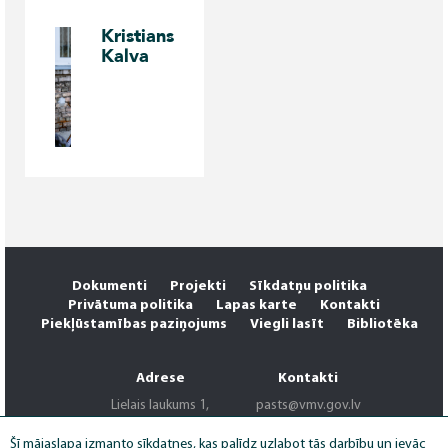
Kristians
Kalva
Dokumenti
Projekti
Sīkdatņu politika
Privātuma politika
Lapas karte
Kontakti
Piekļūstamības paziņojums
Viegli lasīt
Bibliotēka
Adrese
Kontakti
Lielais laukums 1,
pasts@vmv.gov.lv
Ventspils, LV-3601
+371 63622220
Šī mājaslapa izmanto sīkdatnes, kas palīdz uzlabot tās darbību un ievāc