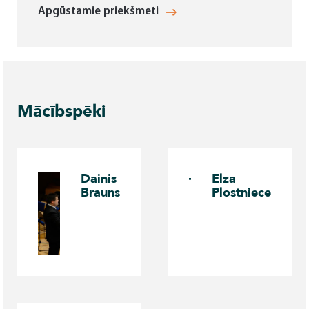
Apgūstamie priekšmeti
Mācībspēki
Dainis
Elza
Brauns
Plostniece