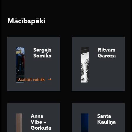
Mācībspēki
Sergejs
Ritvars
Somiks
Garoza
Uzzināt vairāk
Anna
Santa
Vibe –
Kauliņa
Gorkuša