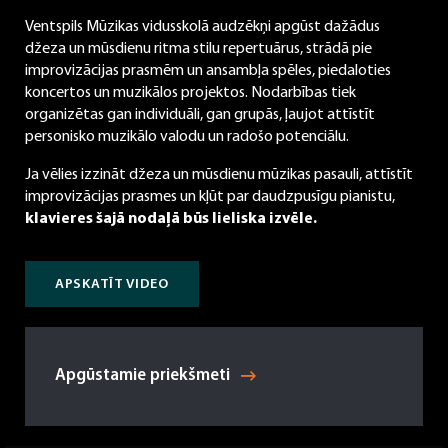
Ventspils Mūzikas vidusskolā audzēkņi apgūst dažādus
džeza un mūsdienu ritma stilu repertuārus, strādā pie
improvizācijas prasmēm un ansambļa spēles, piedaloties
koncertos un muzikālos projektos. Nodarbības tiek
organizētas gan individuāli, gan grupās, ļaujot attīstīt
personisko muzikālo valodu un radošo potenciālu.
Ja vēlies izzināt džeza un mūsdienu mūzikas pasauli, attīstīt
improvizācijas prasmes un kļūt par daudzpusīgu pianistu,
klavieres šajā nodaļā būs lieliska izvēle.
APSKATĪT VIDEO
Apgūstamie priekšmeti