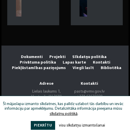
Dokumenti
Projekti
Sīkdatņu politika
Privātuma politika
Lapas karte
Kontakti
Piekļūstamības paziņojums
Viegli lasīt
Bibliotēka
Adrese
Kontakti
Lielais laukums 1,
pasts@vmv.gov.lv
Ventspils, LV-3601
+371 63622220
Šī mājaslapa izmanto sīkdatnes, kas palīdz uzlabot tās darbību un ievāc
informāciju par apmeklējumu. Detalizētāka informācija pieejama mūsu
sīkdatņu politikā
.
PIEKRĪTU
visu sīkdatņu izmantošanai