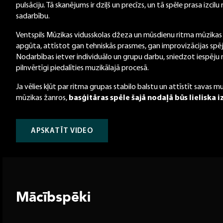
pulsāciju. Tā skanējums ir dziļš un precīzs, un tā spēle prasa izcil
sadarbību.
Ventspils Mūzikas vidusskolas džeza un mūsdienu ritma mūzikas 
apgūta, attīstot gan tehniskās prasmes, gan improvizācijas spēj
Nodarbības ietver individuālo un grupu darbu, sniedzot iespēj
pilnvērtīgi piedalīties muzikālajā procesā.
Ja vēlies kļūt par ritma grupas stabilo balstu un attīstīt savas
mūzikas žanros,
basģitāras spēle šajā nodaļā būs lieliska i
APSKATĪT VIDEO
Mācībspēki