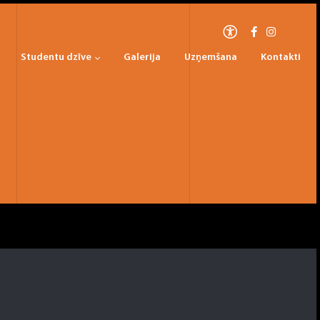
Studentu dzīve
Galerija
Uzņemšana
Kontakti