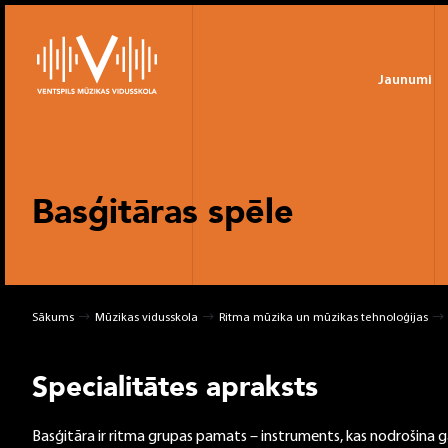
Jaunumi
Basģitāras spēle
Sākums
Mūzikas vidusskola
Ritma mūzika un mūzikas tehnoloģijas
Specialitātes apraksts
Basģitāra ir ritma grupas pamats – instruments, kas nodrošina g