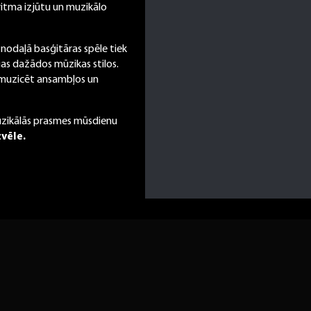
u ritma izjūtu un muzikālo
nodaļā basģitāras spēle tiek
as dažādos mūzikas stilos.
u muzicēt ansambļos un
 muzikālās prasmes mūsdienu
zvēle.