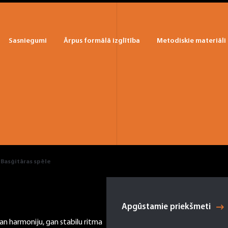
Sasniegumi
Ārpus formālā izglītība
Metodiskie materiāli
Basģitāras spēle
Apgūstamie priekšmeti
an harmoniju, gan stabilu ritma